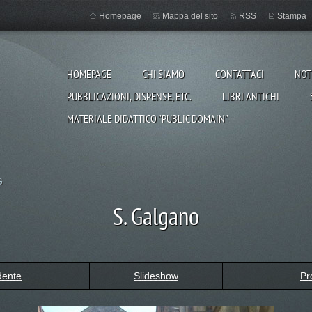
Homepage
Mappa del sito
RSS
Stampa
HOMEPAGE
CHI SIAMO
CONTATTACI
NOT
PUBBLICAZIONI, DISPENSE, ETC.
LIBRI ANTICHI
MATERIALE DIDATTICO "PUBLIC DOMAIN"
G
S. Galgano
dente
Slideshow
Pr