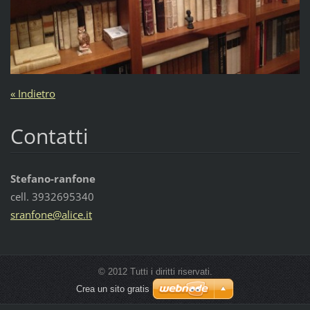
« Indietro
Contatti
Stefano-ranfone
cell. 3932695340
sranfone
@alice.i
t
© 2012 Tutti i diritti riservati.
Crea un sito gratis