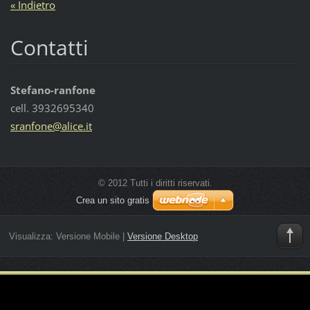
« Indietro
Contatti
Stefano-ranfone
cell. 3932695340
sranfone
@alice.i
t
© 2012 Tutti i diritti riservati.
Crea un sito gratis
Visualizza:
Versione Mobile
|
Versione Desktop